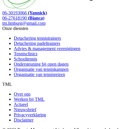
06-30193066
(Yannick)
06-27618190
(Bianca)
tm.limburg@gmail.com
Onze diensten
Detachering tennistrainers
Detachering padeltrainers
Advies & management verenigingen
Tennisclinics
Schooltennis
Ondersteuning bij open dagen
Organisatie van tenniskampen
Organisatie van tennisreizen
TML
Over ons
Werken bij TML
Actueel
Nieuwsbrief
Privacyverklaring
Disclaimer